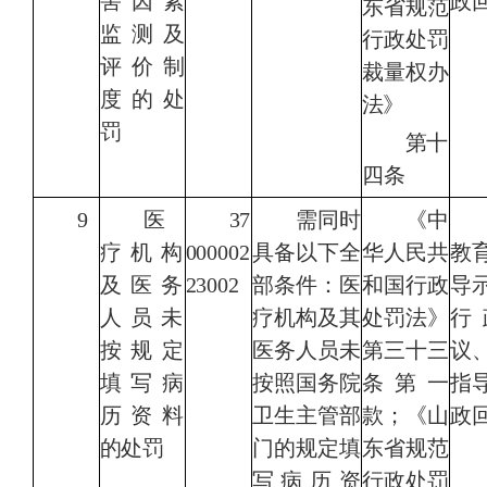
害因
素
政
东省规范
监测及
行政处罚
评价制
裁量权办
度的处
法》
罚
第
十
四条
9
医
37
需同时
《
中
疗机构
000002
具备以下全
华人民共
教
及医务
23002
部条件：医
和国行政
导
人员未
疗机构及其
处罚法
》
行
按规定
医务人员未
第三十三
议
填写病
按照国务院
条第一
指
历资料
卫生主管部
款；《山
政
的处罚
门的规定填
东省规范
写病历资
行政处罚