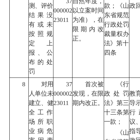
37
自然年度，
测
、评
价
款；
《山
政
000002
以立案时间
结果没
东省规范
23011
为准），在
有或未
行政处罚
限期内改
按照规
裁量权办
正。
定
上
法》第
十
报、公
四条
布的处
罚
8
对用
37
首次被
《行
人单位未
000002
发现，在限
政处罚
教
建
立、健
23011
期内改正。
法》第三
导
全
工作
十三条第
行
场所职
一款；
议
业病危
指
《山