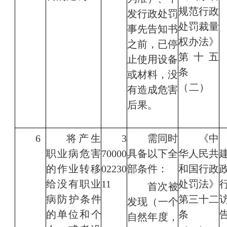
规范行政
发行政处罚
处罚裁量
事先告知书
权办法》
之
前，已停
第十
五
止使用设备
条
或材料，没
（二）
有造成
危害
后果。
6
将产生
3
需同时
《
中
职业病危害
70000
具备以下全
华人民共
的作
业转移
02230
部条件：
和国行政
给没有职业
11
处罚法
》
首次被
病防
护条件
第三十二
发现（一个
的单位和个
条
自然年度，