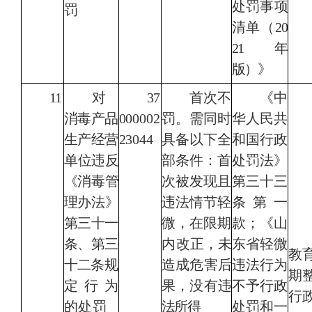
处罚事项
罚
清单（20
21年
版）》
11
对
37
首次不
《
中
消毒产品
000002
罚。需同时
华人民共
生产经营
23044
具备以下全
和国行政
单
位违反
部条件：
首
处罚法
》
《消毒管
次被发现且
第三十三
理办法》
违法情节轻
条第一
第三十一
微，在限期
款；
《山
条、第三
内
改正，未
东省轻微
教
十二
条规
造成危害后
违法行为
期
定行为
果，没有违
不予行政
行
的处罚
法所得
处罚和一