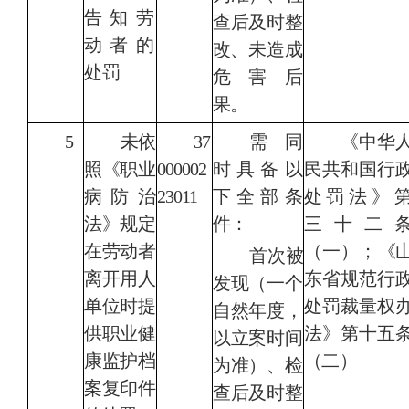
告知劳
查后及时整
动者
的
改、未造
成
处罚
危害后
果。
5
未依
37
需同
《
中华
照《职业
000002
时具备以
民共和国行
病防治
23011
下全部条
处罚法
》
法》规定
件：
三十二
在劳动者
（一）；
《
首次被
离开用人
东省规范行
发现（一个
单位时提
处罚裁量权
自然年度，
供职业健
法》第十五
以立案时间
康监护档
（
二）
为准）、检
案复印件
查后及时整