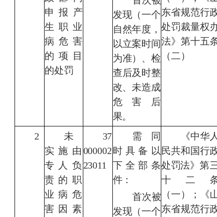
首次被
申报产
东省规范行
发现（一个
生
职业
处罚裁量权
自然年度，
病危害
法》第十五
以立案时间
的项目
（二）
为准）、检
的处罚
查后及时整
改、未造
成
危害后
果。
2
未
37
需同
《
中华
实施由
000002
时具备以
民共和国
行
专人负
23011
下全部条
处罚法
》第
责的职
件：
十二
业病危
（一）；《
首次被
害因素
东省规范行
发现（一个