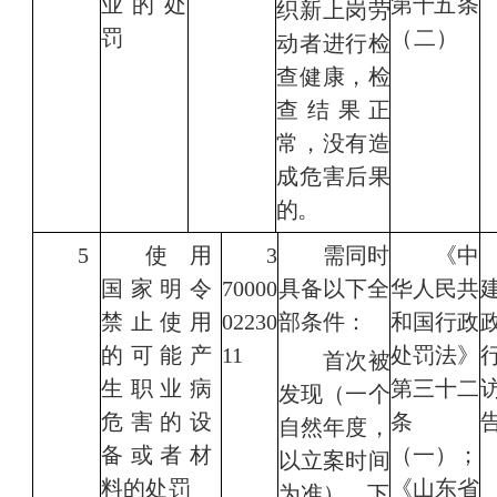
业的处
第十
五条
织新上岗劳
罚
（二）
动者进行检
查
健
康
，检
查结果正
常，没有造
成危害后
果
的。
5
使用
3
需同时
《
中
国家明令
70000
具备以下全
华人民共
禁止使用
02230
部条件：
和国行政
的可能产
11
处罚法
》
首次被
生职业病
第三十二
发现（一个
危害
的设
条
自然年度，
备或者材
（一）；
以立案时间
料的处罚
《山东省
为准）、
下