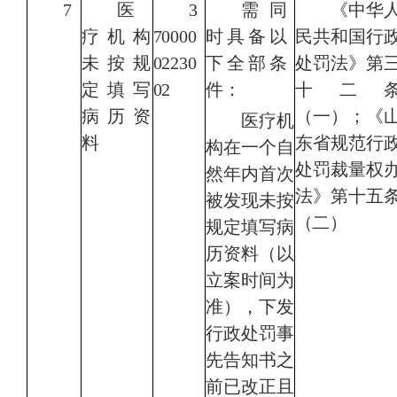
7
医
3
需同
《中华
疗机构
70000
时具备以
民共和国行
未按规
02230
下全部条
处罚法》第
定填写
02
件：
十二
病历资
（一）；《
医疗机
料
东省规范行
构在一个自
处罚裁量权
然年内首次
法》第十五
被发现未按
（二）
规定填写病
历资料（以
立案时间为
准），下发
行政处罚事
先告知书之
前已改正且