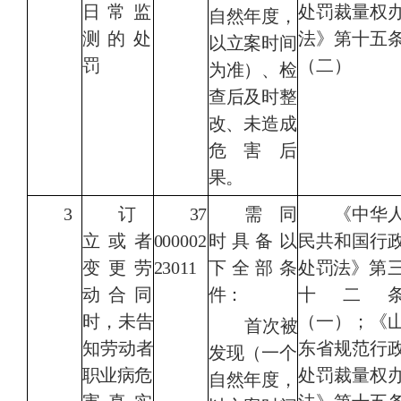
日常监
处罚裁量权
自然年度，
测的处
法》第十五
以立案时间
罚
（二）
为准）、检
查后及时整
改、未造
成
危害后
果。
3
订
37
需同
《
中华
立或者
000002
时具备以
民共和国
行
变更劳
23011
下全部条
处罚法
》第
动合同
件：
十二
时
，未告
（一）；《
首次被
知劳动者
东省规范行
发现（一个
职业
病
危
处罚裁量权
自然年度，