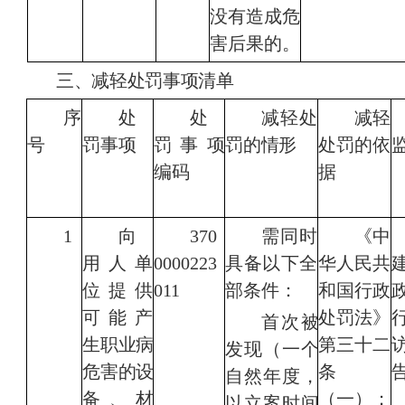
没有造成危
害后果的。
三、减轻处罚事项清单
序
处
处
减轻处
减轻
号
罚事项
罚事项
罚的情形
处罚的依
编码
据
1
向
370
需同时
《
中
用人单
0000223
具备以下全
华人民共
位提供
011
部条件：
和国行政
可能产
处罚法
》
首次被
生职业病
第三十二
发现（一个
危
害的设
条
自然年度，
备、
材
（一）；
以立案时间