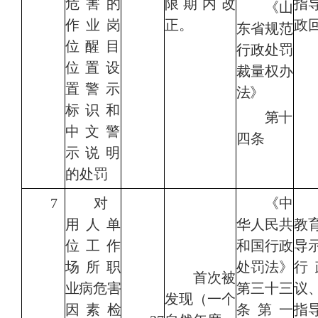
危害的
限期内改
指
《山
作业岗
正。
政
东省规范
位
醒目
行政处罚
位置设
裁量权办
置警示
法》
标识
和
第
十
中文警
四条
示说明
的处罚
7
对
《
中
用人单
华人民共
教
位工作
和国行政
导
场所职
处罚法
》
行
首次被
业病危害
第三十三
议
发现（一个
因素检
条第一
指