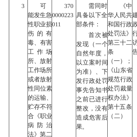
3
可
370
需同时
《
中
能发生急
0000223
具备以下全
华人民共
性职业损
011
部条件：
和国行政
伤
的有
处罚法
》
首次被
毒、有害
第三十二
发现（一个
工作场
条
自然年度，
所、
放射
（一）；
以立案时间
工作场所
《山东省
为准）、下
或者放射
规范行政
发行政处罚
性同位素
处罚裁量
事先告知书
的运输、
权办法》
之前已进行
贮存不
符
第十
五条
整改，没有
合《职业
（二）
造成危害后
病防治
果。
法》第
二