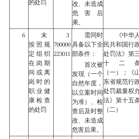
的处罚
改、未造
成
危害后
果。
6
未
3
需同时
《
中华
按照规
700000
具备以下全
民共和国行
定组织
223011
部条件：
处罚法》第
在岗期
十二
首次被
间或离
（一）；《
发现（一个
岗时的
东省规范行
自然年度，
职业健
处罚裁量权
以立案时间
康检查
法》第十五
为准）、检
的处罚
（二）
查后及时整
改、未造成
危害后果。