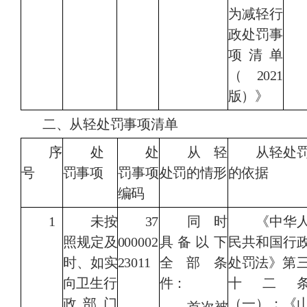
为减轻行
政处罚事
项清单
（2021
版）》
二、从轻处罚事项清单
序
处
处
从轻
从轻处
号
罚事项
罚事项
处罚的情形
的依据
编码
1
未按
37
同时
《
中华
照规定及
000002
具备以下
民共和国
行
时、如实
23011
全部条
处罚法
》第
向
卫生行
件：
十二
政部门
（一）；《