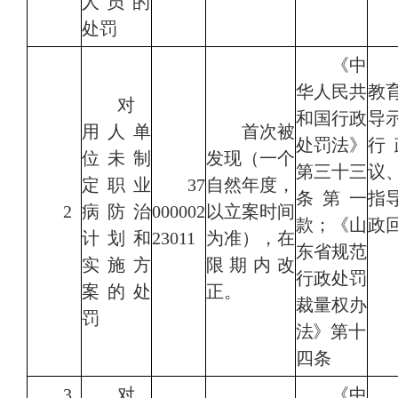
人员的
处罚
《中
华人民共
教
对
和国行政
导
用人单
首次被
处罚法》
行
位未制
发现
（一个
第三十三
议
定职业
37
自然年度，
条第一
指
2
病防治
000002
以立案时间
款；
《山
政
计划和
23011
为准），在
东省规范
实施方
限期内改
行政处罚
案的处
正。
裁量权办
罚
法》第
十
四条
3
对
《中