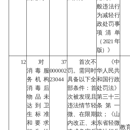
般违法行
为
减轻行
政处罚事
项清单
（2021
年
版）》
12
对
37
首次不
《
中
消毒服
000002
罚。需同时
华人民共
务机构
23044
具备以下全
和国行政
消毒后
部条件：
首
处罚法
》
物品未
次被发现且
第三十三
达到卫
违法情节轻
条第一
生标准
微、在限期
款；
《山
和
要求
内
改正、未
东省轻微
教