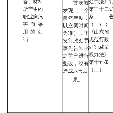
备、
材料
处罚法
》
首次被
所产生的
第三十二
发现（一个
职业病危
条
自然年度，
害而采
（一）；
以立案时间
用的处
《山东省
为准）
，下
罚
规范行政
发行政处罚
处罚裁量
事先告知书
权办法》
之前已进行
第十
五条
整改，没
有
（二）
造成危害后
果。