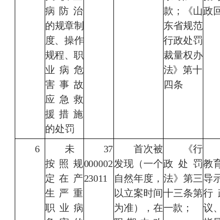
病防治
款；
《山
政
的
规章制
东省规范
度、
操作
行政处罚
规程、
职
裁量权办
业病危
法》第
十
害事故
四条
应急救
援
措施
的处罚
6
未
37
首次被
《行
按照规
000002
发现（一个
政处罚
教
定在产
23011
自然年度，
法》第三
导
生严重
以立案时间
十三条第
行
职业病
为准），在
一款；
议