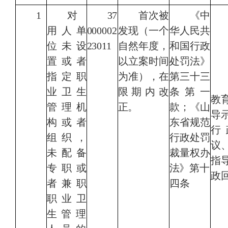
1
对
37
首次被
《中
用人单
000002
发现
（一个
华人民共
位未设
23011
自然年度，
和国行政
置或
者
以立案时间
处罚法》
指定职
为准）
，在
第三十三
业卫生
限期内改
条第一
教
管理
机
正。
款；
《山
导
构或者
东省规范
行
组织，
行政处罚
议
未配备
裁量权办
指
专职或
法》第
十
政
者兼职
四条
职业卫
生管理