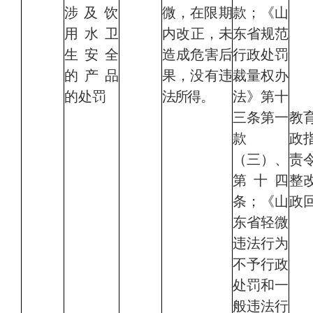
涉及饮
微，在限期
款；
《山
用
水卫
内
改正，未
东省规范
生安全
造成危害后
行政处罚
的产品
果，没有违
裁量权办
的处罚
法所得。
法》第
十
三条第一
教
款
政
（三）、
责
第十四
整
条；
《山
政
东省轻微
违法行为
不予行政
处罚和一
般违法行