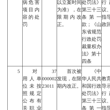
病危
害
以立案时间
处罚法》
行
项目内
为准），在
第三十三
议
容的处
限期内改
条第一
指
罚
正。
款；
《山
政
东省规范
行政处罚
裁量权办
法》第
十
四条
5
对
37
首次被
《中
用人单
000002
发现，在限
华人民共
教
位未按
23011
期内改正。
和国行政
导
照规定
处罚法》
行
公布有
第三十三
议
关职业
条第一
指