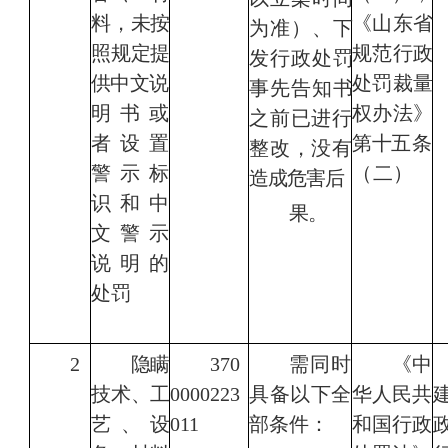
料，未
按
《山东省
为准）、下
照规定提
规范行政
发行政处罚
供中
文
说
处罚裁量
事先告知书
明书或
权办法》
之前已进行
者设置
第十
五条
整改，没有
警示标
（二）
造成危害后
识和中
果。
文警示
说明的
处罚
2
隐瞒
370
需同时
《
中
技术、工
0000223
具备以下全
华人民共
艺、设
011
部条件：
和国行政