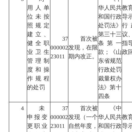
用人单
华人民共
教
位未按
和国行政
导
照规
定
处罚法》
行
建立、
第三十三
议
37
首次被
健全职
条第一
指
000002
发现，在限
业卫生
款；
《山
政
23011
期内改正。
管理制
东省规范
度和操
行政处罚
作规程
裁量权办
的处罚
法》第
十
四条
4
未
37
首次被
《中
申报变
000002
发现（一个
华人民共
教
更职业
23011
自然年度，
和国行政
导