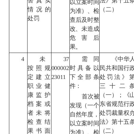
害真实
法》第十五
以立案时间
情况的
（二）
为准）、检
处罚
查后及时整
改、未造
成
危害后
果。
4
未
37
需同
《
中华
按照规
000002
时具备以
民共和国行
定建立
23011
下全部条
处罚法
》
职业健
件：
三十二
康监护
（一）；
《
首次被
档案或
东省规范行
发现（一个
者未将
处罚裁量权
自然年度，
检
查结
法》第十五
以立案时间
果书面
（
二）
为准）、检