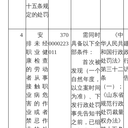
十五条规
定的处罚
4
安
370
需同时
《
中
排未经
0000223
具备以下全
华人民共
职业健
011
部条件：
和国行政
康检查
处罚法
》
首
次被
的劳动
第三十二
发现（一个
者从事
条
自然年度，
接触职
（一）；
以立案时间
业
病危
《山东省
为准）、下
害的作
规范行政
发行政处罚
业或者
处罚裁量
事先告知
书
禁忌
作
权办法》
之
前，已组