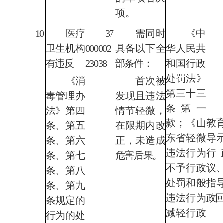
项。
10
医疗
37
需同时
《
中
卫生机构
000002
具备以下全
华人民共
有违反
23038
部条件：
和国行政
处罚法
》
《消
首次被
第三十三
毒管理办
发现且违法
条第一
法》第四
情节轻微，
款；《山
教
条、第五
在限期内改
东省轻微
导
条、第六
正，未造成
违法行为
行
条、第七
危害后果。
不予行政
议
条、第八
处罚和般
指
条、第九
违法行为
政
条规定的
减轻行政
行为的处