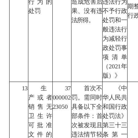
行为的
造成危害后
违法行为
期
处罚
果、没有违
不予行政
行
法所得。
处罚和一
般违法行
为减轻行
政处罚事
项清单
（2021
年
版）》
13
生
37
首次不
《
中
产或者
000002
罚。需同时
华人民共
销售无
23050
具备以下全
和国行政
卫生许
部条件：
首
处罚法
》
可批准
次被发现且
第三十三
文件的
违法情节轻
条第一