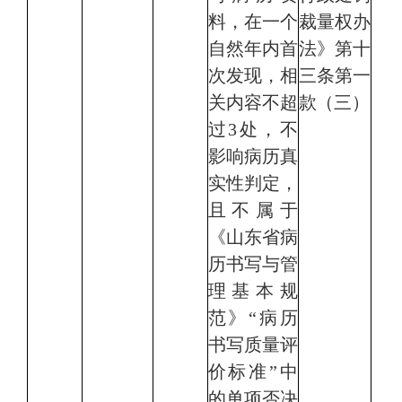
料，在一个
裁量权办
自然年内首
法》第十
次发现，相
三条第一
关内容
不超
款（三）
过3处
，不
影响病历真
实性判定，
且不属于
《山东省病
历书写与管
理基本规
范》“病历
书写质量评
价标准”中
的单项否决