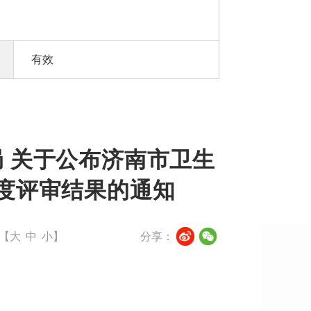
有效
 关于公布济南市卫生
年度评审结果的通知
【
大
中
小
】
分享：