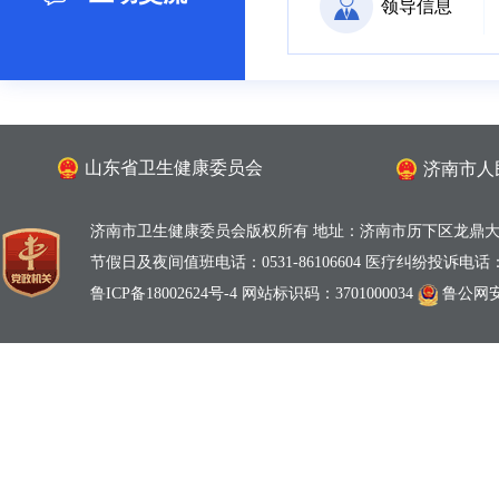
领导信息
山东省卫生健康委员会
济南市人
济南市卫生健康委员会版权所有 地址：济南市历下区龙鼎大道
节假日及夜间值班电话：0531-86106604 医疗纠纷投诉电话：0531
鲁ICP备18002624号-4
网站标识码：3701000034
鲁公网安备