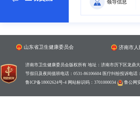
领导信息
山东省卫生健康委员会
济南市人
济南市卫生健康委员会版权所有 地址：济南市历下区龙鼎大道
节假日及夜间值班电话：0531-86106604 医疗纠纷投诉电话：0531
鲁ICP备18002624号-4
网站标识码：3701000034
鲁公网安备